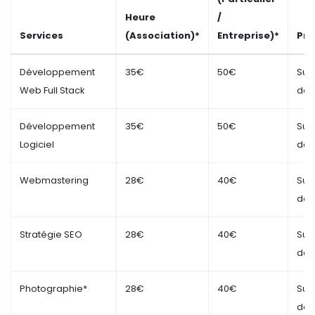
Heure
/
Services
(Association)*
Entreprise)*
Pro
Développement
35€
50€
Sur
Web Full Stack
dev
Développement
35€
50€
Sur
Logiciel
dev
Webmastering
28€
40€
Sur
dev
Stratégie SEO
28€
40€
Sur
dev
Photographie*
28€
40€
Sur
dev