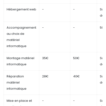
Hébergement web
-
-
Sur
dev
Accompagnement
-
-
50
au choix de
matériel
informatique
Montage matériel
35€
50€
Sur
informatique
dev
Réparation
28€
40€
Sur
matériel
dev
informatique
Mise en place et
-
-
Sur